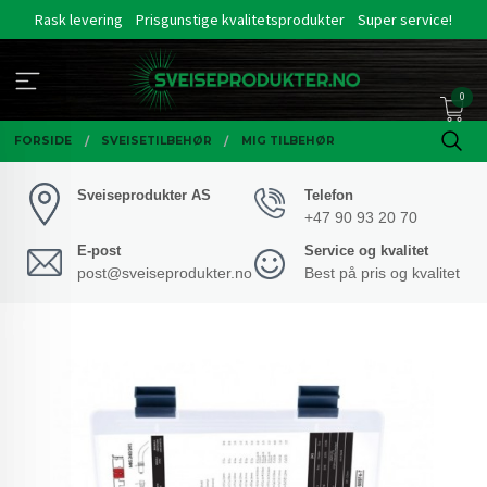
Gå
Rask levering
Prisgunstige kvalitetsprodukter
Super service!
til
innholdet
0
FORSIDE
SVEISETILBEHØR
MIG TILBEHØR
Sveiseprodukter AS
Telefon
+47 90 93 20 70
E-post
Service og kvalitet
post@sveiseprodukter.no
Best på pris og kvalitet