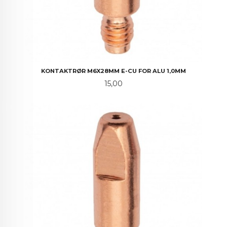
KONTAKTRØR M6X28MM E-CU FOR ALU 1,0MM
Pris
15,00