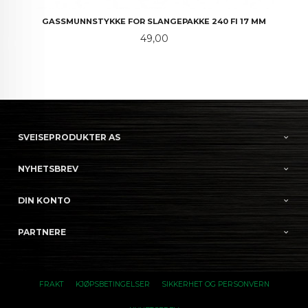
GASSMUNNSTYKKE FOR SLANGEPAKKE 240 FI 17 MM
Pris
49,00
SVEISEPRODUKTER AS
NYHETSBREV
DIN KONTO
PARTNERE
FRAKT
KJØPSBETINGELSER
SIKKERHET OG PERSONVERN