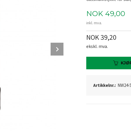
Pris
NOK
49,00
inkl. mva.
NOK 39,20
Next
ekskl. mva.
KJØ
Artikkelnr.:
NW24-5