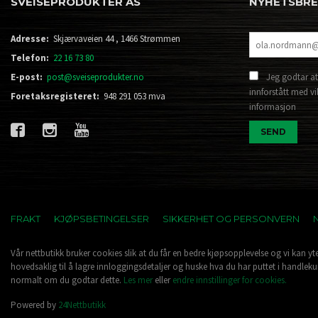
SVEISEPRODUKTER AS
NYHETSBR
Adresse:
Skjærvaveien 44 , 1466 Strømmen
Telefon:
22 16 73 80
E-post:
post@sveiseprodukter.no
Jeg godtar at
innforstått med vi
Foretaksregisteret:
948 291 053 mva
informasjon
FRAKT
KJØPSBETINGELSER
SIKKERHET OG PERSONVERN
Vår nettbutikk bruker cookies slik at du får en bedre kjøpsopplevelse og vi kan yt
hovedsaklig til å lagre innloggingsdetaljer og huske hva du har puttet i handleku
normalt om du godtar dette.
Les mer
eller
endre innstillinger for cookies.
Powered by
24Nettbutikk