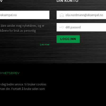
EV
DIN KONTO
E-
POSTADRESSE
DITT
 dere sender meg nyhetsbrev, og er
PASSORD
lkårene for bruk av personlig
Les mer
NYHETSBREV
e deg bedre service. Vi bruker cookies
rven din. Fortsett å bruke siden som