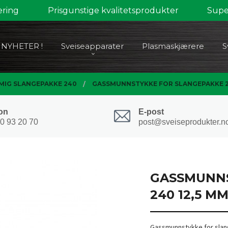
ering
Prisgunstige kvalitetsprodukter
Super
NYHETER !
Sveiseapparater
Plasmaskjærere
S
MIG SLANGEPAKKE 240
GASSMUNNSTYKKE FOR SLANGEPAKKE 24
on
E-post
0 93 20 70
post@sveiseprodukter.n
GASSMUNNS
240 12,5 M
Gassmunnstykke for slan