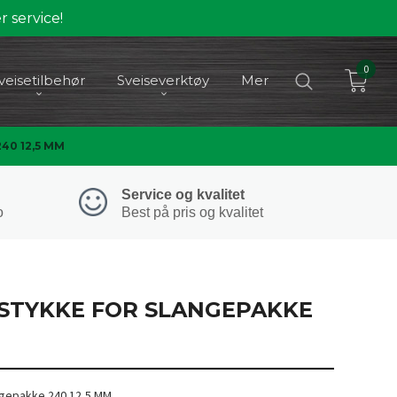
 service!
0
veisetilbehør
Sveiseverktøy
Mer
0 12,5 MM
Service og kvalitet
o
Best på pris og kvalitet
TYKKE FOR SLANGEPAKKE
M
gepakke 240 12,5 MM