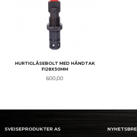
HURTIGLÅSEBOLT MED HÅNDTAK
FI28X50MM
Pris
600,00
LES MER
SVEISEPRODUKTER AS
NYHETSBR