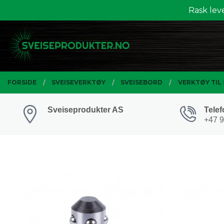
Gå
Rask lev
Lukk
til
innholdet
PRODUKTER
FORSIDE
SVEISEVERKTØY
SVEISEBORD
VERKTØY TIL
Sveiseprodukter AS
Telef
+47 9