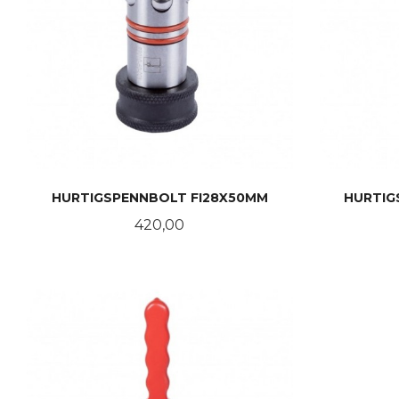
HURTIGSPENNBOLT FI28X50MM
HURTIG
Pris
420,00
LES MER