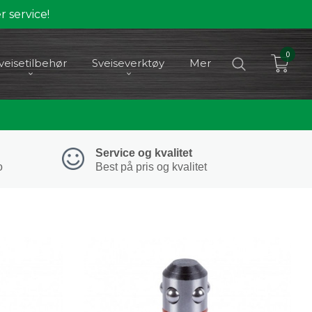
 service!
0
veisetilbehør
Sveiseverktøy
Mer
Service og kvalitet
o
Best på pris og kvalitet