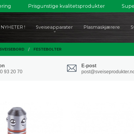
ering
Prisgunstige kvalitetsprodukter
Super
NYHETER !
Sveiseapparater
Plasmaskjærere
S
 SVEISEBORD
FESTEBOLTER
on
E-post
0 93 20 70
post@sveiseprodukter.n