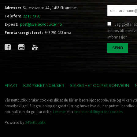
Adresse:
Skjærvaveien 44 , 1466 Strømmen
Telefon:
22 16 73 80
E-post:
post@sveiseprodukter.no
Jeg godtar at
innforstått med vi
Foretaksregisteret:
948 291 053 mva
informasjon
FRAKT
KJØPSBETINGELSER
SIKKERHET OG PERSONVERN
Vår nettbutikk bruker cookies slik at du får en bedre kjøpsopplevelse og vi kan yt
hovedsaklig til å lagre innloggingsdetaljer og huske hva du har puttet i handleku
normalt om du godtar dette.
Les mer
eller
endre innstillinger for cookies.
Powered by
24Nettbutikk