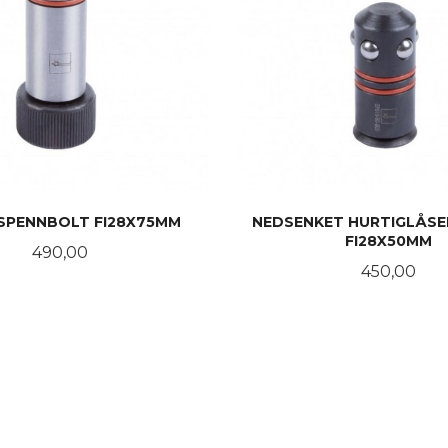
SPENNBOLT FI28X75MM
NEDSENKET HURTIGLÅSE
FI28X50MM
Pris
490,00
Pris
450,00
LES MER
LES MER