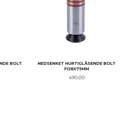
NDE BOLT
NEDSENKET HURTIGLÅSENDE BOLT
FI28X75MM
Pris
490,00
LES MER