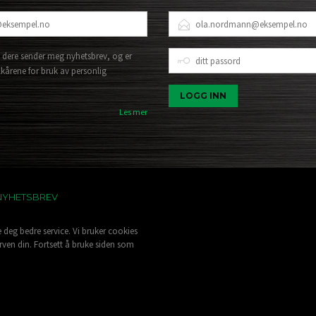
E-
POSTADRESSE
DITT
 dere sender meg nyhetsbrev, og er
PASSORD
lkårene for bruk av personlig
Les mer
NYHETSBREV
e deg bedre service. Vi bruker cookies
rven din. Fortsett å bruke siden som