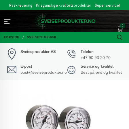
Gå
Rask levering
Prisgunstige kvalitetsprodukter
Super service!
til
innholdet
0
FORSIDE
SVEISETILBEHØR
Sveiseprodukter AS
Telefon
+47 90 93 20 70
E-post
Service og kvalitet
post@sveiseprodukter.no
Best på pris og kvalitet