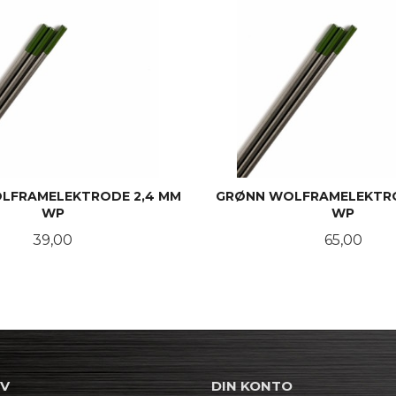
LFRAMELEKTRODE 2,4 MM
GRØNN WOLFRAMELEKTRO
WP
WP
Pris
Pris
39,00
65,00
KJØP
KJØP
EV
DIN KONTO