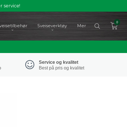
 service!
0
veisetilbehør
Sveiseverktøy
Mer
Service og kvalitet
o
Best på pris og kvalitet