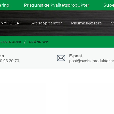
ering
Prisgunstige kvalitetsprodukter
Super
NYHETER !
Sveiseapparater
Plasmaskjærere
S
LEKTRODER
GRØNN WP
on
E-post
0 93 20 70
post@sveiseprodukter.n