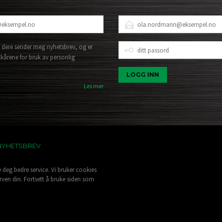
E-
POSTADRESSE
DITT
 dere sender meg nyhetsbrev, og er
PASSORD
lkårene for bruk av personlig
Les mer
NYHETSBREV
e deg bedre service. Vi bruker cookies
rven din. Fortsett å bruke siden som