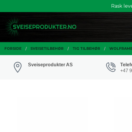
Gå
Rask lev
Lukk
til
innholdet
PRODUKTER
FORSIDE
SVEISETILBEHØR
TIG TILBEHØR
WOLFRAME
Sveiseprodukter AS
Telef
+47 9