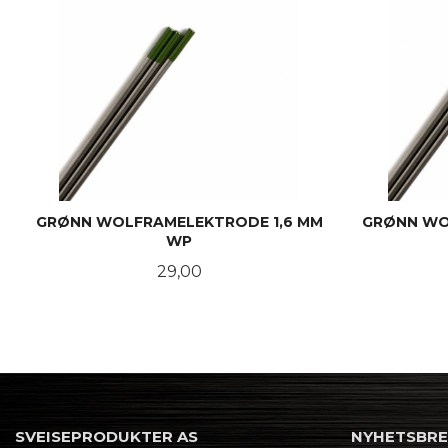
GRØNN WOLFRAMELEKTRODE 1,6 MM
GRØNN WO
WP
Pris
29,00
KJØP
SVEISEPRODUKTER AS
NYHETSBR