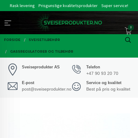
Gå
Rask levering
Prisgunstige kvalitetsprodukter
Super service!
til
innholdet
0
FORSIDE
SVEISETILBEHØR
GASSREGULATORER OG TILBEHØR
Sveiseprodukter AS
Telefon
+47 90 93 20 70
E-post
Service og kvalitet
post@sveiseprodukter.no
Best på pris og kvalitet