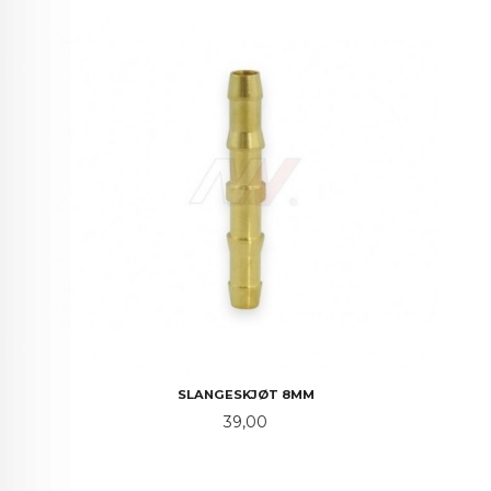
SLANGESKJØT 8MM
Pris
39,00