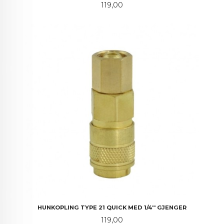
Pris
119,00
HUNKOPLING TYPE 21 QUICK MED 1/4'' GJENGER
Pris
119,00