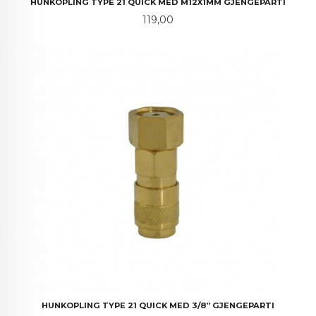
HUNKOPLING TYPE 21 QUICK MED M12X1MM GJENGEPARTI
Pris
119,00
HUNKOPLING TYPE 21 QUICK MED 3/8” GJENGEPARTI