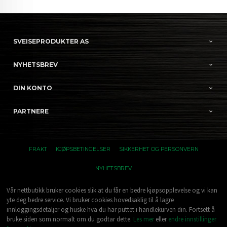
SVEISEPRODUKTER AS
NYHETSBREV
DIN KONTO
PARTNERE
FRAKT
KJØPSBETINGELSER
SIKKERHET OG PERSONVERN
NYHETSBREV
Vår nettbutikk bruker cookies slik at du får en bedre kjøpsopplevelse og vi kan
yte deg bedre service. Vi bruker cookies hovedsaklig til å lagre
innloggingsdetaljer og huske hva du har puttet i handlekurven din. Fortsett å
bruke siden som normalt om du godtar dette.
Les mer
eller
endre innstillinger