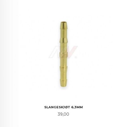
SLANGESKJØT 6,3MM
Pris
39,00