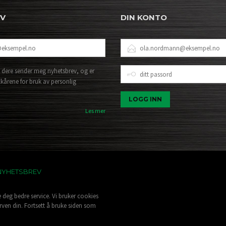
EV
DIN KONTO
E-
POSTADRESSE
DITT
 dere sender meg nyhetsbrev, og er
PASSORD
lkårene for bruk av personlig
Les mer
NYHETSBREV
e deg bedre service. Vi bruker cookies
rven din. Fortsett å bruke siden som