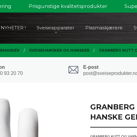
ering
Prisgunstige kvalitetsprodukter
Super
NYHETER !
Sveiseapparater
Plasmaskjærere
S
SEMASKER
SVEISEHANSKER OG HANSKER
GRANBERG KUTT O
on
E-post
0 93 20 70
post@sveiseprodukter.n
GRANBERG 
HANSKE GEI
GRANBERG KUTT OG VARM