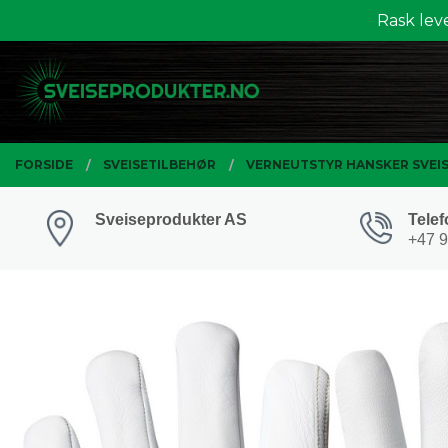
Gå
Rask lev
Lukk
til
innholdet
PRODUKTER
FORSIDE
SVEISETILBEHØR
VERNEUTSTYR HANSKER SVEI
Sveiseprodukter AS
Telef
+47 9