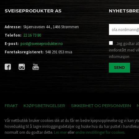
SVEISEPRODUKTER AS
NYHETSBR
Adresse:
Skjærvaveien 44 , 1466 Strømmen
Telefon:
22 16 73 80
E-post:
post@sveiseprodukter.no
Jeg godtar at
innforstått med vi
Foretaksregisteret:
948 291 053 mva
informasjon
FRAKT
KJØPSBETINGELSER
SIKKERHET OG PERSONVERN
Vår nettbutikk bruker cookies slik at du får en bedre kjøpsopplevelse og vi kan yt
hovedsaklig til å lagre innloggingsdetaljer og huske hva du har puttet i handleku
normalt om du godtar dette.
Les mer
eller
endre innstillinger for cookies.