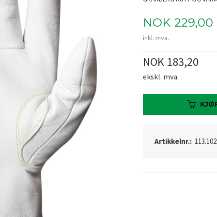
Pris
NOK
229,00
inkl. mva.
NOK 183,20
ekskl. mva.
KJØ
Artikkelnr.:
113.102