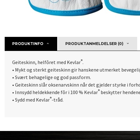
PRODUKTINFO
PRODUKTANMELDELSER (0)
®
Geiteskinn, helfôret med Kevlar
.
• Mykt og sterkt geiteskinn gir hanskene utmerket bevegel
• Svært behagelige og god passform.
• Geiteskinn slår oksenarvskinn når det gjelder styrke i forho
®
• Innsydd heldekkende fôr i 100 % Kevlar
beskytter hendene
®
• Sydd med Kevlar
-tråd.