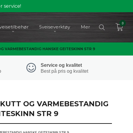
 service!
0
veisetilbehør
Sveiseverktøy
Mer
G VARMEBESTANDIG HANSKE GEITESKINN STR 9
Service og kvalitet
o
Best på pris og kvalitet
KUTT OG VARMEBESTANDIG
TESKINN STR 9
EBESTANDIG HANSKE GEITESKINN STR 9