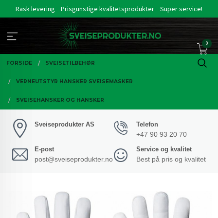
Gå
Rask levering
Prisgunstige kvalitetsprodukter
Super service!
til
innholdet
0
FORSIDE
SVEISETILBEHØR
VERNEUTSTYR HANSKER SVEISEMASKER
SVEISEHANSKER OG HANSKER
Sveiseprodukter AS
Telefon
+47 90 93 20 70
E-post
Service og kvalitet
post@sveiseprodukter.no
Best på pris og kvalitet