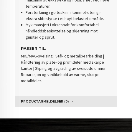
maksimal strekkstyrke og holdbarhet ved høye
temperaturer.
Forsterkning i geiteskinn i tommelroten gir
ekstra slitestyrke i et høyt belastet område.
Myk mansjett i oksespalt for komfortabel
håndleddsbeskyttelse og skjerming mot
gnister og sprut.
PASSER TIL:
MIG/MAG-sveising | Stål- og metallbearbeiding |
Håndtering av plate- og profildeler med skarpe
kanter | Sliping og avgrading av sveisede emner |
Reparasjon og vedlikehold av varme, skarpe
metalldeler.
PRODUKTANMELDELSER (0)