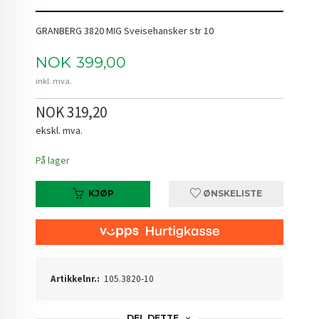
GRANBERG 3820 MIG Sveisehansker str 10
Pris
NOK
399,00
inkl. mva.
NOK 319,20
ekskl. mva.
På lager
KJØP
ØNSKELISTE
Artikkelnr.:
105.3820-10
DEL DETTE