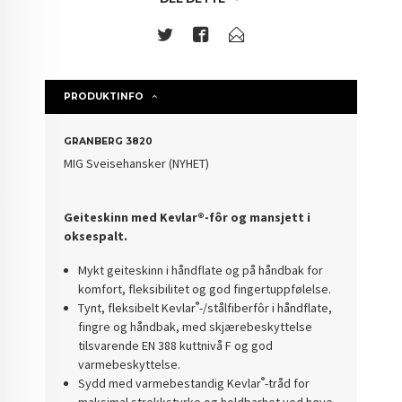
PRODUKTINFO
GRANBERG 3820
MIG Sveisehansker (NYHET)
Geiteskinn med Kevlar®-fôr og mansjett i
oksespalt.
Mykt geiteskinn i håndflate og på håndbak for
komfort, fleksibilitet og god fingertuppfølelse.
®
Tynt, fleksibelt Kevlar
-/stålfiberfôr i håndflate,
fingre og håndbak, med skjærebeskyttelse
tilsvarende EN 388 kuttnivå F og god
varmebeskyttelse.
®
Sydd med varmebestandig Kevlar
-tråd for