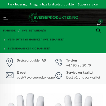
Gå
Rask levering
Prisgunstige kvalitetsprodukter
Super service!
til
innholdet
0
FORSIDE
SVEISETILBEHØR
VERNEUTSTYR HANSKER SVEISEMASKER
SVEISEHANSKER OG HANSKER
Sveiseprodukter AS
Telefon
+47 90 93 20 70
E-post
Service og kvalitet
post@sveiseprodukter.no
Best på pris og kvalitet