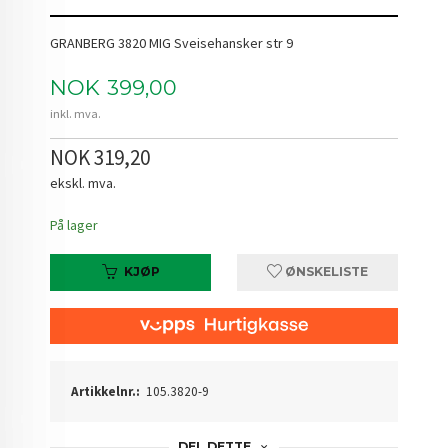
GRANBERG 3820 MIG Sveisehansker str 9
Pris
NOK
399,00
inkl. mva.
NOK 319,20
ekskl. mva.
På lager
KJØP
ØNSKELISTE
Artikkelnr.:
105.3820-9
DEL DETTE