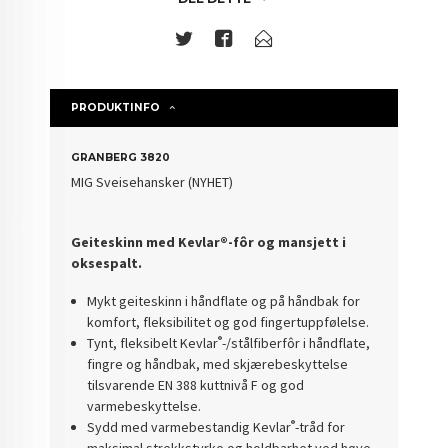
PRODUKTINFO
GRANBERG 3820
MIG Sveisehansker (NYHET)
Geiteskinn med Kevlar®-fôr og mansjett i
oksespalt.
Mykt geiteskinn i håndflate og på håndbak for
komfort, fleksibilitet og god fingertuppfølelse.
®
Tynt, fleksibelt Kevlar
-/stålfiberfôr i håndflate,
fingre og håndbak, med skjærebeskyttelse
tilsvarende EN 388 kuttnivå F og god
varmebeskyttelse.
®
Sydd med varmebestandig Kevlar
-tråd for