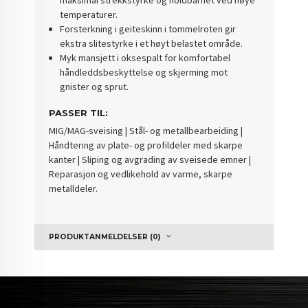
maksimal strekkstyrke og holdbarhet ved høye
temperaturer.
Forsterkning i geiteskinn i tommelroten gir
ekstra slitestyrke i et høyt belastet område.
Myk mansjett i oksespalt for komfortabel
håndleddsbeskyttelse og skjerming mot
gnister og sprut.
PASSER TIL:
MIG/MAG-sveising | Stål- og metallbearbeiding |
Håndtering av plate- og profildeler med skarpe
kanter | Sliping og avgrading av sveisede emner |
Reparasjon og vedlikehold av varme, skarpe
metalldeler.
PRODUKTANMELDELSER (0)