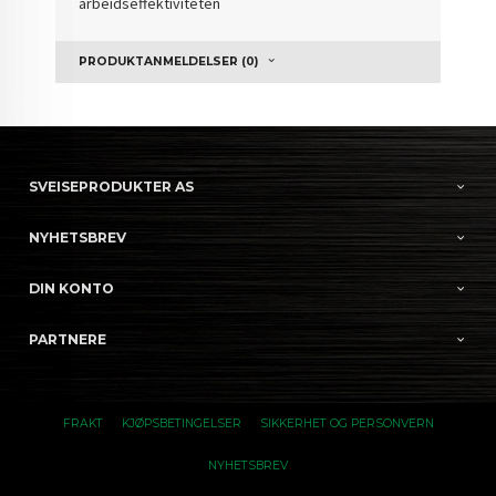
arbeidseffektiviteten
PRODUKTANMELDELSER (0)
SVEISEPRODUKTER AS
NYHETSBREV
DIN KONTO
PARTNERE
FRAKT
KJØPSBETINGELSER
SIKKERHET OG PERSONVERN
NYHETSBREV