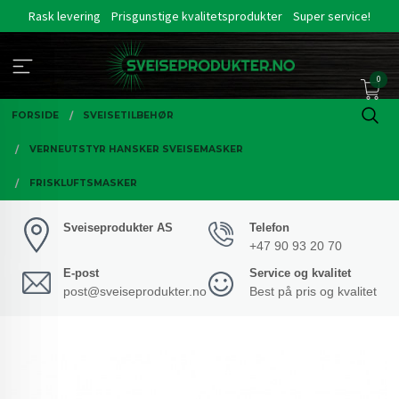
Gå
Rask levering
Prisgunstige kvalitetsprodukter
Super service!
til
innholdet
0
FORSIDE
SVEISETILBEHØR
VERNEUTSTYR HANSKER SVEISEMASKER
FRISKLUFTSMASKER
Sveiseprodukter AS
Telefon
+47 90 93 20 70
E-post
Service og kvalitet
post@sveiseprodukter.no
Best på pris og kvalitet