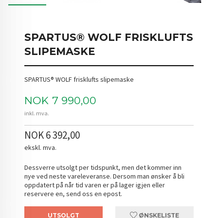
SPARTUS® WOLF FRISKLUFTS
SLIPEMASKE
SPARTUS® WOLF frisklufts slipemaske
Pris
NOK
7 990,00
inkl. mva.
NOK 6 392,00
ekskl. mva.
Dessverre utsolgt per tidspunkt, men det kommer inn
nye ved neste vareleveranse. Dersom man ønsker å bli
oppdatert på når tid varen er på lager igjen eller
reservere en, send oss en epost.
UTSOLGT
ØNSKELISTE