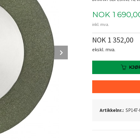
Pris
NOK
1 690,0
inkl. mva.
NOK 1 352,00
Next
ekskl. mva.
KJØ
Artikkelnr.:
SP147-