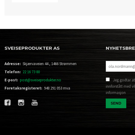
SVEISEPRODUKTER AS
NYHETSBR
Adresse:
Skjærvaveien 44 , 1466 Strømmen
Telefon:
22 16 73 80
E-post:
post@sveiseprodukter.no
Jeg godtar at
innforstått med vi
Foretaksregisteret:
948 291 053 mva
informasjon