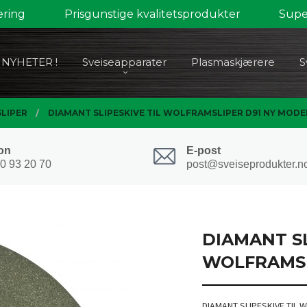
ering
Prisgunstige kvalitetsprodukter
Super
NYHETER !
Sveiseapparater
Plasmaskjærere
S
LIPER
DIAMANT SLIPESKIVE TIL WOLFRAMSLIPER D91 NY MODE
on
E-post
0 93 20 70
post@sveiseprodukter.n
DIAMANT SL
WOLFRAMSL
DIAMANT SLIPESKIVE TIL 