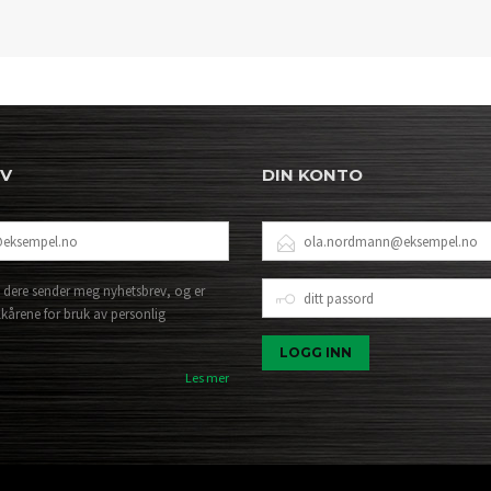
EV
DIN KONTO
E-
POSTADRESSE
DITT
 dere sender meg nyhetsbrev, og er
PASSORD
lkårene for bruk av personlig
Les mer