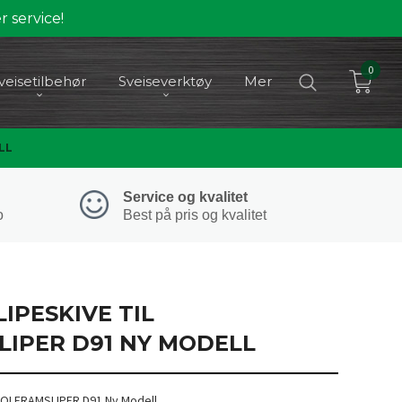
 service!
0
veisetilbehør
Sveiseverktøy
Mer
LL
Service og kvalitet
o
Best på pris og kvalitet
IPESKIVE TIL
IPER D91 NY MODELL
WOLFRAMSLIPER D91 Ny Modell