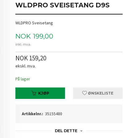
WLDPRO SVEISETANG D9S
WLDPRO Sveisetang
Pris
NOK
199,00
inkl. mva.
NOK 159,20
ekskl. mva.
På lager
KJØP
ØNSKELISTE
Artikkelnr.:
35155480
DEL DETTE