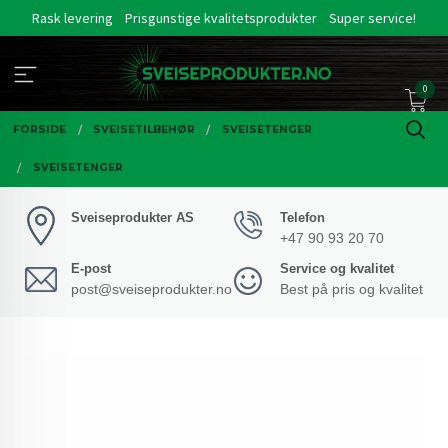
Gå
Rask levering
Prisgunstige kvalitetsprodukter
Super service!
til
innholdet
0
FORSIDE
SVEISETILBEHØR
SVEISETENGER
SVEISETENGER
Sveiseprodukter AS
Telefon
+47 90 93 20 70
E-post
Service og kvalitet
post@sveiseprodukter.no
Best på pris og kvalitet