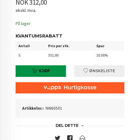
NOK 312,00
ekskl. mva.
På lager
KVANTUMSRABATT
Antall
Pris per stk.
Spar
5
351,00
10.00%
KJØP
ØNSKELISTE
Artikkelnr.:
NW60501
DEL DETTE