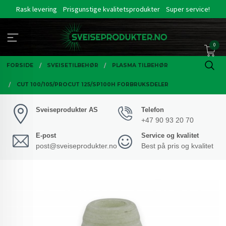
Gå
Rask levering
Prisgunstige kvalitetsprodukter
Super service!
til
innholdet
0
FORSIDE
SVEISETILBEHØR
PLASMA TILBEHØR
CUT 100/105/PROCUT 125/SP100H FORBRUKSDELER
Sveiseprodukter AS
Telefon
+47 90 93 20 70
E-post
Service og kvalitet
post@sveiseprodukter.no
Best på pris og kvalitet