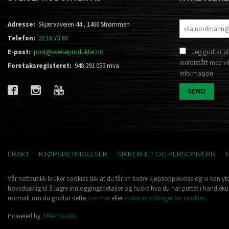
Adresse:
Skjærvaveien 44 , 1466 Strømmen
Telefon:
22 16 73 80
E-post:
post@sveiseprodukter.no
Jeg godtar at
innforstått med vi
Foretaksregisteret:
948 291 053 mva
informasjon
FRAKT
KJØPSBETINGELSER
SIKKERHET OG PERSONVERN
Vår nettbutikk bruker cookies slik at du får en bedre kjøpsopplevelse og vi kan yt
hovedsaklig til å lagre innloggingsdetaljer og huske hva du har puttet i handleku
normalt om du godtar dette.
Les mer
eller
endre innstillinger for cookies.
Powered by
24Nettbutikk