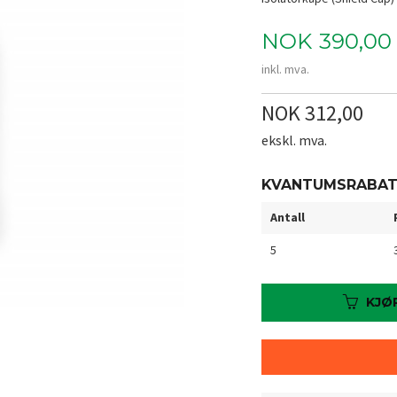
Pris
NOK
390,00
inkl. mva.
NOK 312,00
ekskl. mva.
KVANTUMSRABA
Antall
5
KJØ