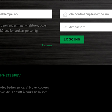
E-
POSTADRESSE
DITT
 dere sender meg nyhetsbrev, og er
PASSORD
lkårene for bruk av personlig
Les mer
NYHETSBREV
e deg bedre service. Vi bruker cookies
rven din. Fortsett å bruke siden som