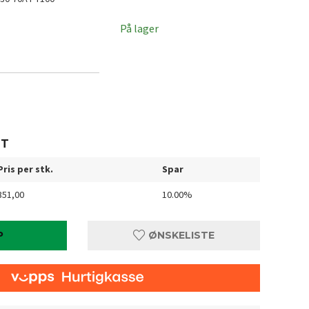
På lager
TT
Pris per stk.
Spar
351,00
10.00%
P
ØNSKELISTE