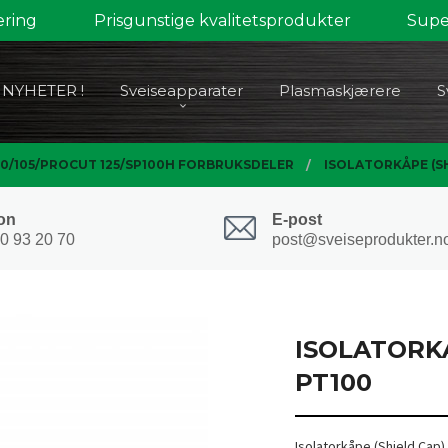
ering
Prisgunstige kvalitetsprodukter
Super
NYHETER !
Sveiseapparater
Plasmaskjærere
S
00/105/PROCUT 125/SP100H FORBRUKSDELER
ISOLATORKÅPE (SH
on
E-post
0 93 20 70
post@sveiseprodukter.n
ISOLATORKÅ
PT100
Isolatorkåpe (Shield Cap)