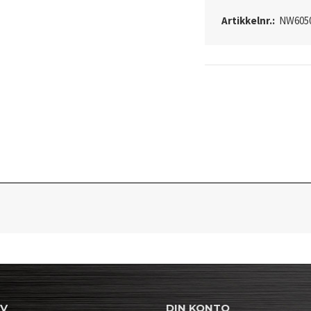
Artikkelnr.:
NW605
EV
DIN KONTO