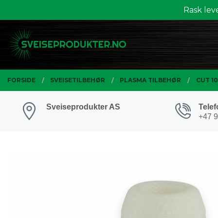
Gå
Rask lev
Lukk
til
innholdet
PRODUKTER
FORSIDE
SVEISETILBEHØR
PLASMA TILBEHØR
CUT 1
Sveiseprodukter AS
Telef
+47 9