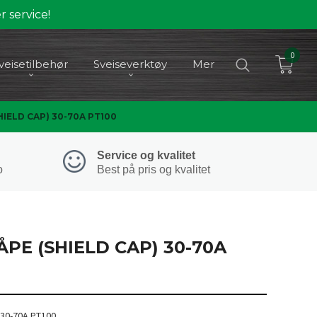
 service!
0
veisetilbehør
Sveiseverktøy
Mer
IELD CAP) 30-70A PT100
Service og kvalitet
o
Best på pris og kvalitet
PE (SHIELD CAP) 30-70A
 30-70A PT100