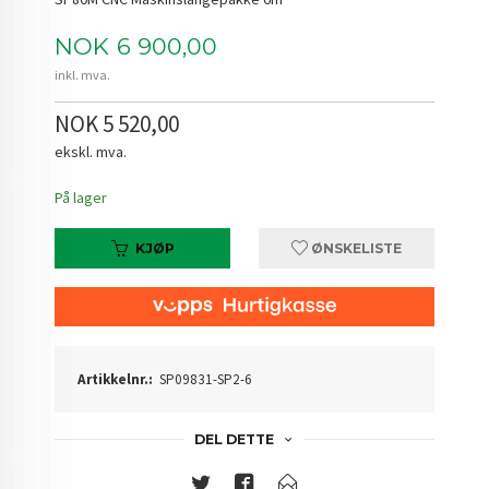
Pris
NOK
6 900,00
inkl. mva.
NOK 5 520,00
ekskl. mva.
På lager
KJØP
ØNSKELISTE
Artikkelnr.:
SP09831-SP2-6
DEL DETTE