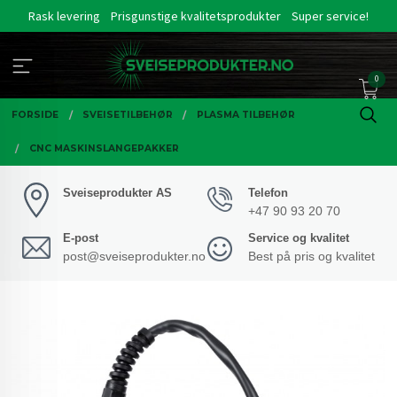
Gå
Rask levering
Prisgunstige kvalitetsprodukter
Super service!
til
innholdet
0
FORSIDE
SVEISETILBEHØR
PLASMA TILBEHØR
CNC MASKINSLANGEPAKKER
Sveiseprodukter AS
Telefon
+47 90 93 20 70
E-post
Service og kvalitet
post@sveiseprodukter.no
Best på pris og kvalitet