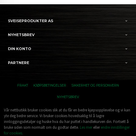
SVEISEPRODUKTER AS
NYHETSBREV
DIN KONTO
PARTNERE
FRAKT
KJØPSBETINGELSER
SIKKERHET OG PERSONVERN
NYHETSBREV
Vår nettbutikk bruker cookies slik at du får en bedre kjøpsopplevelse og vi kan
yte deg bedre service. Vi bruker cookies hovedsaklig til å lagre
innloggingsdetaljer og huske hva du har puttet i handlekurven din. Fortsett å
bruke siden som normalt om du godtar dette.
Les mer
eller
endre innstillinger
for cookies.