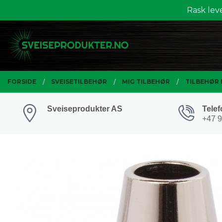
Gå
Rask lev
Lukk
til
innholdet
PRODUKTER
FORSIDE
SVEISETILBEHØR
MIG TILBEHØR
TILBEHØR 
Sveiseprodukter AS
Telef
+47 9