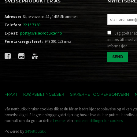
SVEISEPRODUKTER AS
NYHETSBR
Adresse:
Skjærvaveien 44 , 1466 Strømmen
Telefon:
22 16 73 80
E-post:
post@sveiseprodukter.no
Jeg godtar at
innforstått med vi
Foretaksregisteret:
948 291 053 mva
informasjon
FRAKT
KJØPSBETINGELSER
SIKKERHET OG PERSONVERN
Vår nettbutikk bruker cookies slik at du får en bedre kjøpsopplevelse og vi kan yt
hovedsaklig til å lagre innloggingsdetaljer og huske hva du har puttet i handleku
normalt om du godtar dette.
Les mer
eller
endre innstillinger for cookies.
Powered by
24Nettbutikk