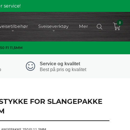
 service!
0
veisetilbehør
Sveiseverktøy
Mer
 FI 11,5MM
Service og kvalitet
o
Best på pris og kvalitet
TYKKE FOR SLANGEPAKKE
MM
ANGEPAKKE 250 FI 11,5MM