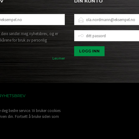
EV
DIN KONTO
E-
POSTADRESSE
DITT
 dere sender meg nyhetsbrev, og er
PASSORD
lkårene for bruk av personlig
Les mer
NYHETSBREV
e deg bedre service. Vi bruker cookies
rven din. Fortsett å bruke siden som