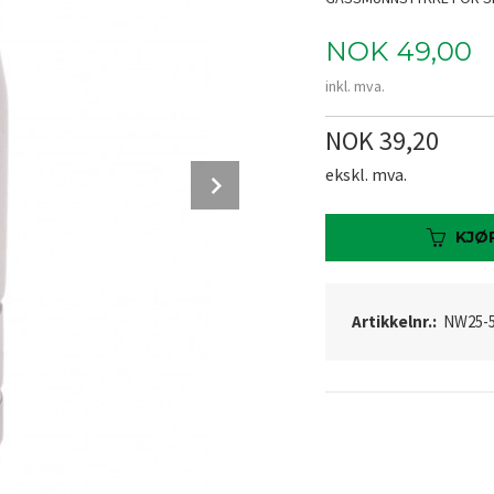
Pris
NOK
49,00
inkl. mva.
NOK 39,20
Next
ekskl. mva.
KJØ
Artikkelnr.:
NW25-5