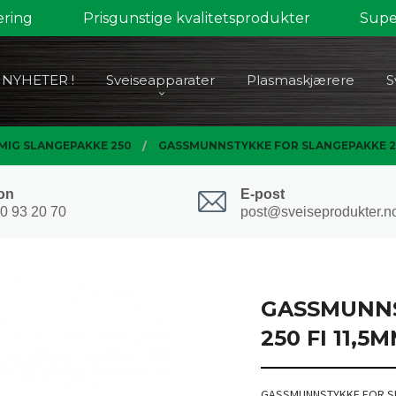
ering
Prisgunstige kvalitetsprodukter
Super
NYHETER !
Sveiseapparater
Plasmaskjærere
S
MIG SLANGEPAKKE 250
GASSMUNNSTYKKE FOR SLANGEPAKKE 250
on
E-post
0 93 20 70
post@sveiseprodukter.n
GASSMUNNS
250 FI 11,5
GASSMUNNSTYKKE FOR SL