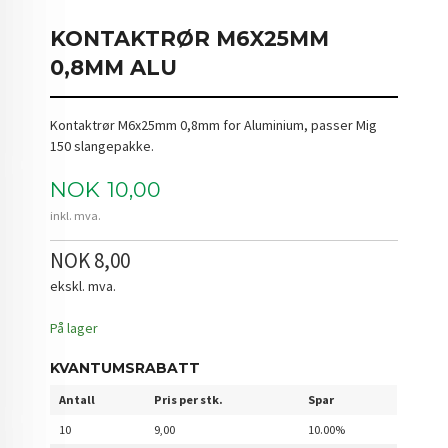
KONTAKTRØR M6X25MM
0,8MM ALU
Kontaktrør M6x25mm 0,8mm for Aluminium, passer Mig
150 slangepakke.
Pris
NOK
10,00
inkl. mva.
NOK 8,00
ekskl. mva.
På lager
KVANTUMSRABATT
Antall
Pris per stk.
Spar
10
9,00
10.00%