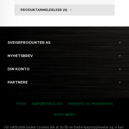
PRODUKTANMELDELSER (0)
SVEISEPRODUKTER AS
NYHETSBREV
DIN KONTO
PARTNERE
FRAKT
KJØPSBETINGELSER
SIKKERHET OG PERSONVERN
NYHETSBREV
Vår nettbutikk bruker cookies slik at du får en bedre kjøpsopplevelse og vi kan