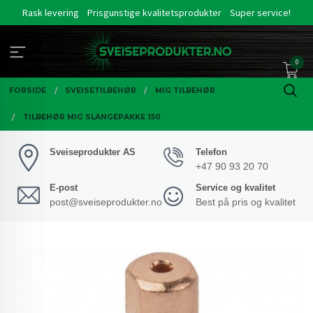
Gå
Rask levering
Prisgunstige kvalitetsprodukter
Super service!
til
innholdet
0
FORSIDE
SVEISETILBEHØR
MIG TILBEHØR
TILBEHØR MIG SLANGEPAKKE 150
Sveiseprodukter AS
Telefon
+47 90 93 20 70
E-post
Service og kvalitet
post@sveiseprodukter.no
Best på pris og kvalitet