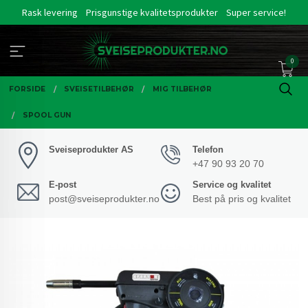
Gå
Rask levering
Prisgunstige kvalitetsprodukter
Super service!
til
innholdet
0
FORSIDE
SVEISETILBEHØR
MIG TILBEHØR
SPOOL GUN
Sveiseprodukter AS
Telefon
+47 90 93 20 70
E-post
Service og kvalitet
post@sveiseprodukter.no
Best på pris og kvalitet