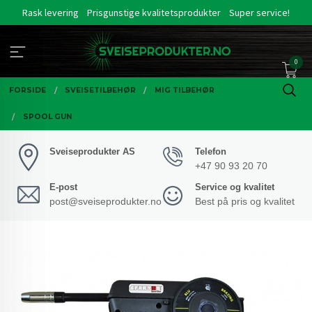
Gå
Rask levering
Prisgunstige kvalitetsprodukter
Super service!
til
innholdet
0
FORSIDE
SVEISETILBEHØR
MIG TILBEHØR
SPOOL GUN
Sveiseprodukter AS
Telefon
+47 90 93 20 70
E-post
Service og kvalitet
post@sveiseprodukter.no
Best på pris og kvalitet