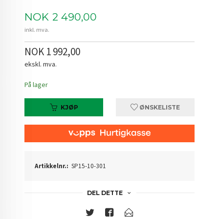
Pris
NOK
2 490,00
inkl. mva.
NOK 1 992,00
ekskl. mva.
På lager
KJØP
ØNSKELISTE
Artikkelnr.:
SP15-10-301
DEL DETTE