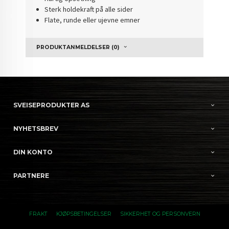
Sterk holdekraft på alle sider
Flate, runde eller ujevne emner
PRODUKTANMELDELSER (0)
SVEISEPRODUKTER AS
NYHETSBREV
DIN KONTO
PARTNERE
FRAKT
KJØPSBETINGELSER
SIKKERHET OG PERSONVERN