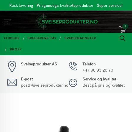
Gå
Rask levering
Prisgunstige kvalitetsprodukter
Super service!
til
innholdet
0
FORSIDE
SVEISEVERKTØY
SVEISEMAGNETER
PROFF
Sveiseprodukter AS
Telefon
+47 90 93 20 70
E-post
Service og kvalitet
post@sveiseprodukter.no
Best på pris og kvalitet