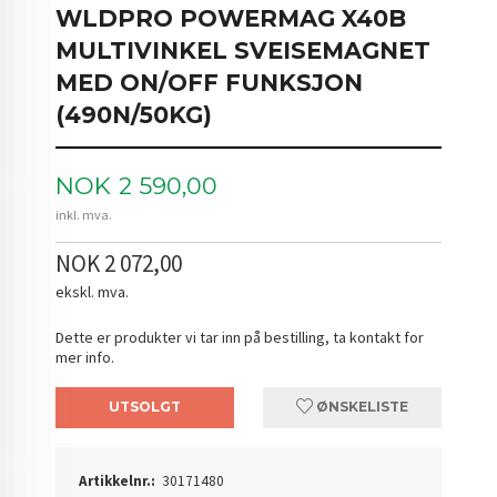
WLDPRO POWERMAG X40B
MULTIVINKEL SVEISEMAGNET
MED ON/OFF FUNKSJON
(490N/50KG)
Pris
NOK
2 590,00
inkl. mva.
NOK 2 072,00
ekskl. mva.
Dette er produkter vi tar inn på bestilling, ta kontakt for
mer info.
UTSOLGT
ØNSKELISTE
Artikkelnr.:
30171480