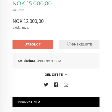
Pris
NOK
15 000,00
inkl. mva.
NOK 12 000,00
ekskl. mva.
UTSOLGT
ØNSKELISTE
Artikkelnr.:
SP010-99-SET02A
DEL DETTE
PRODUKTINFO