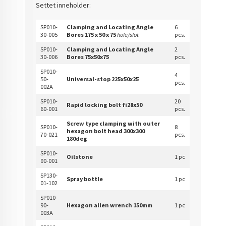
Settet inneholder:
SP010-
Clamping and Locating Angle
6
30-005
Bores 175 x 50 x 75
hole/slot
pcs.
SP010-
Clamping and Locating Angle
2
30-006
Bores 75x50x75
pcs.
SP010-
4
50-
Universal-stop 225x50x25
pcs.
002A
SP010-
20
Rapid locking bolt fi28x50
60-001
pcs.
Screw type clamping with outer
SP010-
8
hexagon bolt head 300x300
70-021
pcs.
180deg
SP010-
Oilstone
1 pc
90-001
SP130-
Spray bottle
1 pc
01-102
SP010-
90-
Hexagon allen wrench 150mm
1 pc
003A