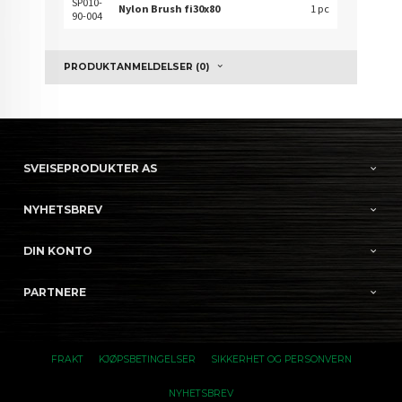
SP010-
Nylon Brush fi30x80
1 pc
90-004
PRODUKTANMELDELSER (0)
SVEISEPRODUKTER AS
NYHETSBREV
DIN KONTO
PARTNERE
FRAKT
KJØPSBETINGELSER
SIKKERHET OG PERSONVERN
NYHETSBREV