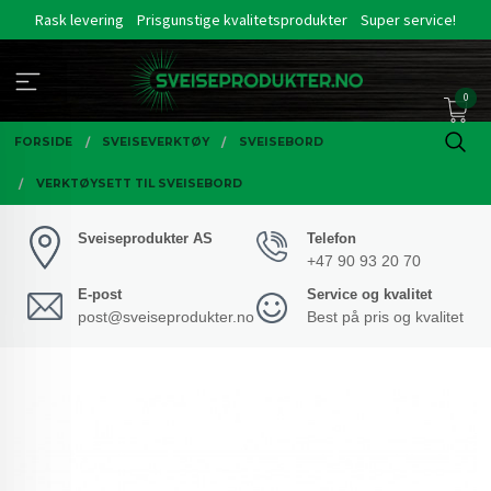
Gå
Rask levering
Prisgunstige kvalitetsprodukter
Super service!
til
innholdet
0
FORSIDE
SVEISEVERKTØY
SVEISEBORD
VERKTØYSETT TIL SVEISEBORD
Sveiseprodukter AS
Telefon
+47 90 93 20 70
E-post
Service og kvalitet
post@sveiseprodukter.no
Best på pris og kvalitet