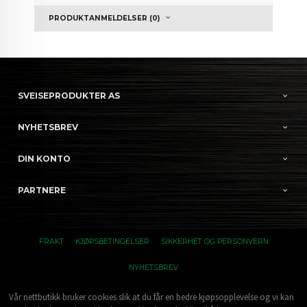
PRODUKTANMELDELSER (0)
SVEISEPRODUKTER AS
NYHETSBREV
DIN KONTO
PARTNERE
FRAKT
KJØPSBETINGELSER
SIKKERHET OG PERSONVERN
NYHETSBREV
Vår nettbutikk bruker cookies slik at du får en bedre kjøpsopplevelse og vi kan