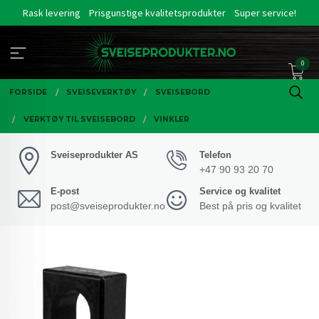
Gå
Rask levering
Prisgunstige kvalitetsprodukter
Super service!
til
innholdet
0
FORSIDE
SVEISEVERKTØY
SVEISEBORD
VERKTØY TIL SVEISEBORD
VINKLER
Sveiseprodukter AS
Telefon
+47 90 93 20 70
E-post
Service og kvalitet
post@sveiseprodukter.no
Best på pris og kvalitet