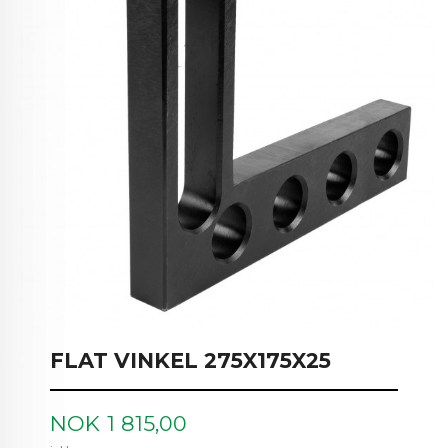
FLAT VINKEL 275X175X25
Pris
NOK
1 815,00