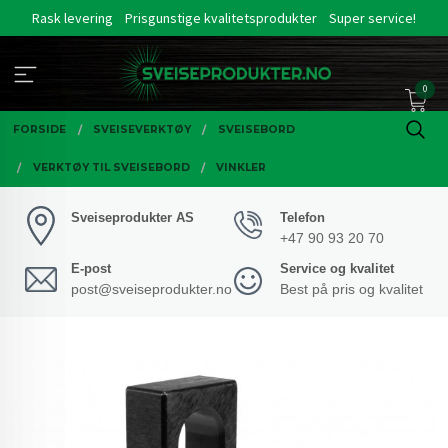
Gå
Rask levering
Prisgunstige kvalitetsprodukter
Super service!
til
innholdet
0
FORSIDE
SVEISEVERKTØY
SVEISEBORD
VERKTØY TIL SVEISEBORD
VINKLER
Sveiseprodukter AS
Telefon
+47 90 93 20 70
E-post
Service og kvalitet
post@sveiseprodukter.no
Best på pris og kvalitet