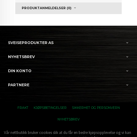
PRODUKTANMELDELSER (0)
SVEISEPRODUKTER AS
NYHETSBREV
DIN KONTO
PARTNERE
FRAKT
KJØPSBETINGELSER
SIKKERHET OG PERSONVERN
NYHETSBREV
Vår nettbutikk bruker cookies slik at du får en bedre kjøpsopplevelse og vi kan