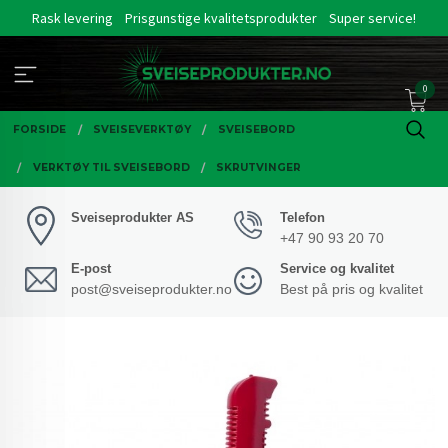
Gå
Rask levering
Prisgunstige kvalitetsprodukter
Super service!
til
innholdet
0
FORSIDE
SVEISEVERKTØY
SVEISEBORD
VERKTØY TIL SVEISEBORD
SKRUTVINGER
Sveiseprodukter AS
Telefon
+47 90 93 20 70
E-post
Service og kvalitet
post@sveiseprodukter.no
Best på pris og kvalitet