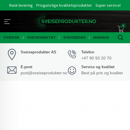
Gå
Rask levering
Prisgunstige kvalitetsprodukter
Super service!
til
innholdet
0
FORSIDE
SVEISEVERKTØY
SVEISEBORD
MAXIMUS
Sveiseprodukter AS
Telefon
+47 90 93 20 70
E-post
Service og kvalitet
post@sveiseprodukter.no
Best på pris og kvalitet