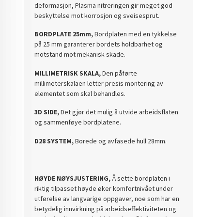
deformasjon, Plasma nitreringen gir meget god
beskyttelse mot korrosjon og sveisesprut.
BORDPLATE 25mm,
Bordplaten med en tykkelse
på 25 mm garanterer bordets holdbarhet og
motstand mot mekanisk skade.
MILLIMETRISK SKALA,
Den påførte
millimeterskalaen letter presis montering av
elementet som skal behandles.
3D SIDE,
Det gjør det mulig å utvide arbeidsflaten
og sammenføye bordplatene.
D28 SYSTEM,
Borede og avfasede hull 28mm.
HØYDE NØYSJUSTERING,
Å sette bordplaten i
riktig tilpasset høyde øker komfortnivået under
utførelse av langvarige oppgaver, noe som har en
betydelig innvirkning på arbeidseffektiviteten og