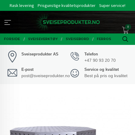
Gå
Rask levering
Prisgunstige kvalitetsprodukter
Super service!
til
innholdet
0
FORSIDE
SVEISEVERKTØY
SVEISEBORD
FERROS
Sveiseprodukter AS
Telefon
+47 90 93 20 70
E-post
Service og kvalitet
post@sveiseprodukter.no
Best på pris og kvalitet