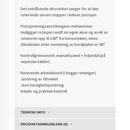
Det selvlåsende drivverket sørger for at den
roterende skiven stopper i enhver posisjon.
Posisjoneringsanordningens mekanismer
muliggjør rotasjon rundt sin egen akse og avvik av
rotatoren opp til 140° fra horisontalen, mens
tiltvinkelen etter montering av bordplaten er 90°.
Kontrollgrensesnitt: manuell panel + fotpedal (på
separate kabler).
Roterende arbeidsbord (i begge retninger)
Justering av tiltvinkel
Jevn hastighetsjustering
Intuitiv og praktisk kontroll
TEKNISK INFO
PRODUKTANMELDELSER (0)