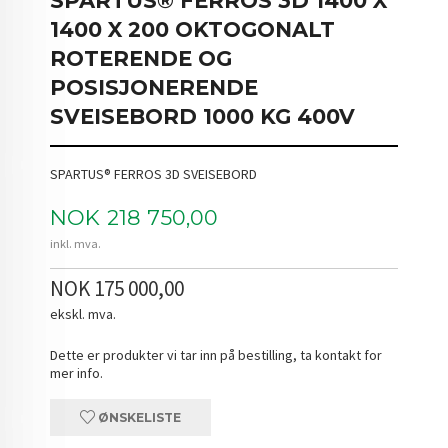
SPARTUS® FERROS 3D 1400 X
1400 X 200 OKTOGONALT
ROTERENDE OG
POSISJONERENDE
SVEISEBORD 1000 KG 400V
SPARTUS® FERROS 3D SVEISEBORD
Pris
NOK
218 750,00
inkl. mva.
NOK 175 000,00
ekskl. mva.
Dette er produkter vi tar inn på bestilling, ta kontakt for
mer info.
ØNSKELISTE