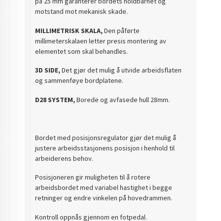
på 25 mm garanterer bordets holdbarhet og
motstand mot mekanisk skade.
MILLIMETRISK SKALA,
Den påførte
millimeterskalaen letter presis montering av
elementet som skal behandles.
3D SIDE,
Det gjør det mulig å utvide arbeidsflaten
og sammenføye bordplatene.
D28 SYSTEM,
Borede og avfasede hull 28mm.
Bordet med posisjonsregulator gjør det mulig å
justere arbeidsstasjonens posisjon i henhold til
arbeiderens behov.
Posisjoneren gir muligheten til å rotere
arbeidsbordet med variabel hastighet i begge
retninger og endre vinkelen på hovedrammen.
Kontroll oppnås gjennom en fotpedal.