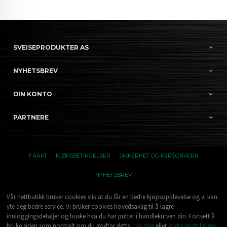
SVEISEPRODUKTER AS
NYHETSBREV
DIN KONTO
PARTNERE
FRAKT
KJØPSBETINGELSER
SIKKERHET OG PERSONVERN
NYHETSBREV
Vår nettbutikk bruker cookies slik at du får en bedre kjøpsopplevelse og vi kan
yte deg bedre service. Vi bruker cookies hovedsaklig til å lagre
innloggingsdetaljer og huske hva du har puttet i handlekurven din. Fortsett å
bruke siden som normalt om du godtar dette.
Les mer
eller
endre innstillinger