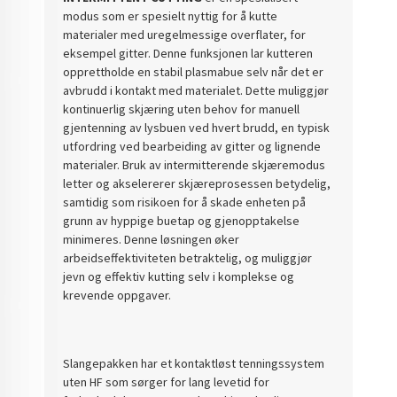
modus som er spesielt nyttig for å kutte
materialer med uregelmessige overflater, for
eksempel gitter. Denne funksjonen lar kutteren
opprettholde en stabil plasmabue selv når det er
avbrudd i kontakt med materialet. Dette muliggjør
kontinuerlig skjæring uten behov for manuell
gjentenning av lysbuen ved hvert brudd, en typisk
utfordring ved bearbeiding av gitter og lignende
materialer. Bruk av intermitterende skjæremodus
letter og akselererer skjæreprosessen betydelig,
samtidig som risikoen for å skade enheten på
grunn av hyppige buetap og gjenopptakelse
minimeres. Denne løsningen øker
arbeidseffektiviteten betraktelig, og muliggjør
jevn og effektiv kutting selv i komplekse og
krevende oppgaver.
Slangepakken har et kontaktløst tenningssystem
uten HF som sørger for lang levetid for