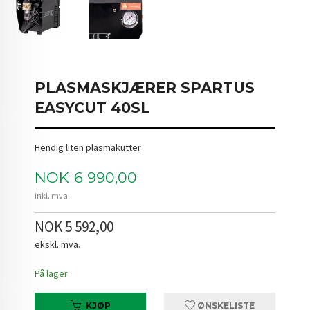
PLASMASKJÆRER SPARTUS
EASYCUT 40SL
Hendig liten plasmakutter
Pris
NOK
6 990,00
inkl. mva.
NOK 5 592,00
ekskl. mva.
På lager
KJØP
ØNSKELISTE