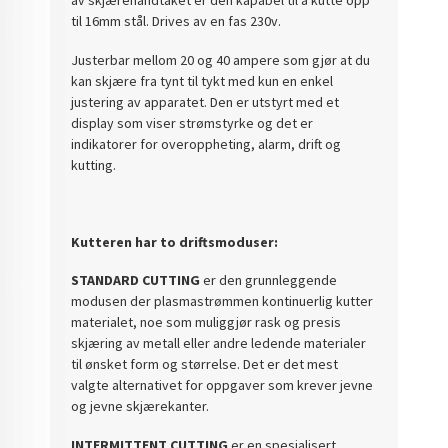
av skjærehandtaket er den kapabel til å kutte opp
til 16mm stål. Drives av en fas 230v.
Justerbar mellom 20 og 40 ampere som gjør at du
kan skjære fra tynt til tykt med kun en enkel
justering av apparatet. Den er utstyrt med et
display som viser strømstyrke og det er
indikatorer for overoppheting, alarm, drift og
kutting.
Kutteren har to driftsmoduser:
STANDARD CUTTING
er den grunnleggende
modusen der plasmastrømmen kontinuerlig kutter
materialet, noe som muliggjør rask og presis
skjæring av metall eller andre ledende materialer
til ønsket form og størrelse. Det er det mest
valgte alternativet for oppgaver som krever jevne
og jevne skjærekanter.
INTERMITTENT CUTTING
er en spesialisert