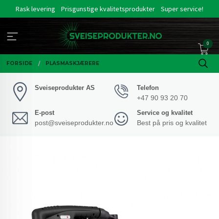
Gå
Rask levering
Prisgunstige kvalitetsprodukter
Super service!
til
innholdet
0
FORSIDE
PLASMASKJÆRERE
Sveiseprodukter AS
Telefon
+47 90 93 20 70
E-post
Service og kvalitet
post@sveiseprodukter.no
Best på pris og kvalitet