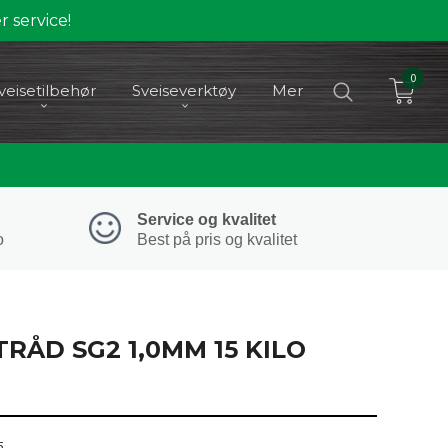
 service!
0
veisetilbehør
Sveiseverktøy
Mer
Service og kvalitet
o
Best på pris og kvalitet
TRÅD SG2 1,0MM 15 KILO
5