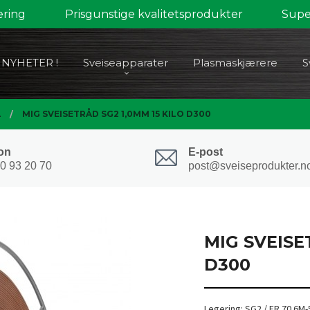
ering
Prisgunstige kvalitetsprodukter
Super
NYHETER !
Sveiseapparater
Plasmaskjærere
S
L
MIG SVEISETRÅD SG2 1,0MM 15 KILO D300
on
E-post
0 93 20 70
post@sveiseprodukter.n
MIG SVEISE
D300
Legering: SG2 / ER 70 6M-