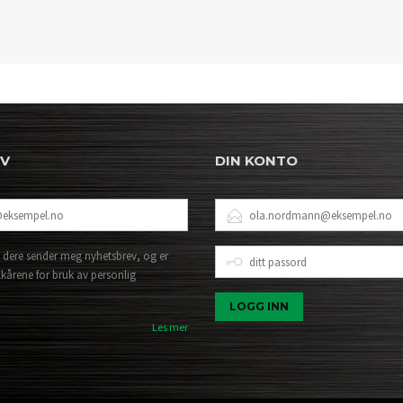
EV
DIN KONTO
E-
POSTADRESSE
DITT
 dere sender meg nyhetsbrev, og er
PASSORD
lkårene for bruk av personlig
Les mer