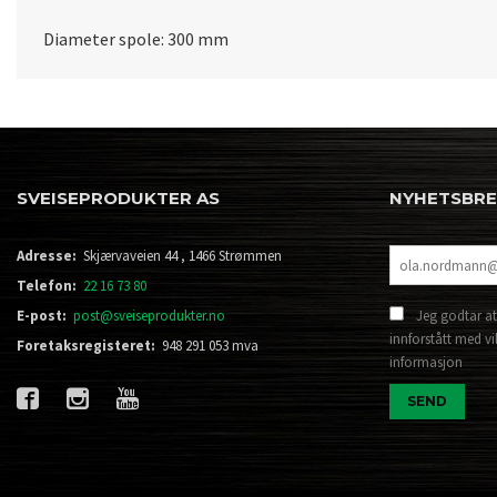
Diameter spole: 300 mm
SVEISEPRODUKTER AS
NYHETSBR
Adresse:
Skjærvaveien 44 , 1466 Strømmen
Telefon:
22 16 73 80
E-post:
post@sveiseprodukter.no
Jeg godtar at
innforstått med vi
Foretaksregisteret:
948 291 053 mva
informasjon