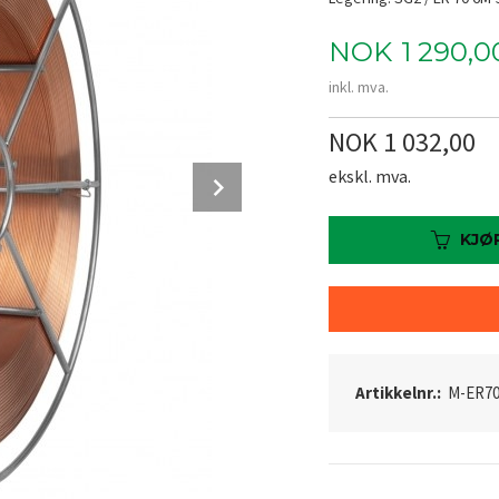
Pris
NOK
1 290,0
inkl. mva.
NOK 1 032,00
Next
ekskl. mva.
KJØ
Artikkelnr.:
M-ER70