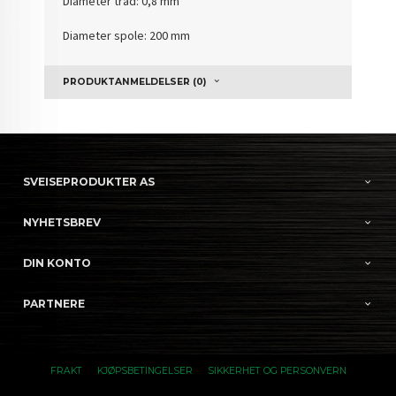
Diameter tråd: 0,8 mm
Diameter spole: 200 mm
PRODUKTANMELDELSER (0)
SVEISEPRODUKTER AS
NYHETSBREV
DIN KONTO
PARTNERE
FRAKT
KJØPSBETINGELSER
SIKKERHET OG PERSONVERN