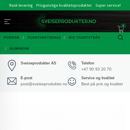
Gå
Rask levering
Prisgunstige kvalitetsprodukter
Super service!
til
innholdet
0
FORSIDE
TILSATSMATERIALE
MIG TILSATSTRÅD
ALUMINIUM
Sveiseprodukter AS
Telefon
+47 90 93 20 70
E-post
Service og kvalitet
post@sveiseprodukter.no
Best på pris og kvalitet