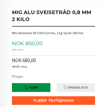
MIG ALU SVEISETRÅD 0,8 MM
2 KILO
MIG Aluminium ER 5356 0,8 mm, 2 kg Spole 200 mm
Pris
NOK
850,00
inkl. mva.
NOK 680,00
ekskl. mva.
På lager
KJØP
ØNSKELISTE