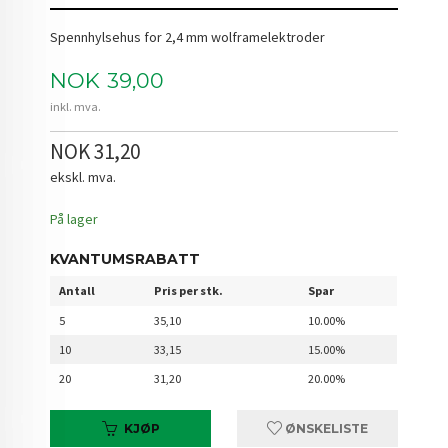
Spennhylsehus for 2,4 mm wolframelektroder
Pris
NOK
39,00
inkl. mva.
NOK 31,20
ekskl. mva.
På lager
KVANTUMSRABATT
Antall
Pris per stk.
Spar
5
35,10
10.00%
10
33,15
15.00%
20
31,20
20.00%
KJØP
ØNSKELISTE