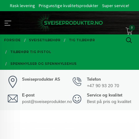
Gå
Rask levering
Prisgunstige kvalitetsprodukter
Super service!
til
innholdet
0
FORSIDE
SVEISETILBEHØR
TIG TILBEHØR
TILBEHØR TIG PISTOL
SPENNHYLSER OG SPENNHYLSEHUS
Sveiseprodukter AS
Telefon
+47 90 93 20 70
E-post
Service og kvalitet
post@sveiseprodukter.no
Best på pris og kvalitet