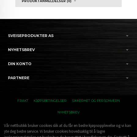
PRODUKTANMELDELSER (0)
SVEISEPRODUKTER AS
NYHETSBREV
DIN KONTO
PARTNERE
FRAKT
KJØPSBETINGELSER
SIKKERHET OG PERSONVERN
NYHETSBREV
Vår nettbutikk bruker cookies slik at du får en bedre kjøpsopplevelse og vi kan
yte deg bedre service. Vi bruker cookies hovedsaklig til å lagre