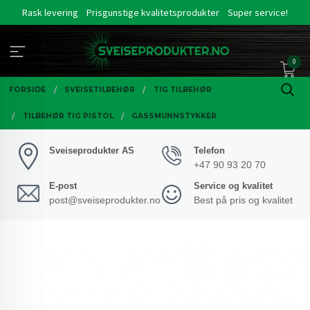
Gå
Rask levering
Prisgunstige kvalitetsprodukter
Super service!
til
innholdet
0
FORSIDE
SVEISETILBEHØR
TIG TILBEHØR
TILBEHØR TIG PISTOL
GASSMUNNSTYKKER
Sveiseprodukter AS
Telefon
+47 90 93 20 70
E-post
Service og kvalitet
post@sveiseprodukter.no
Best på pris og kvalitet