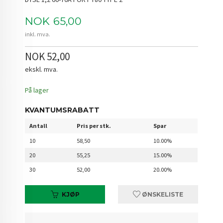
Pris
NOK
65,00
inkl. mva.
NOK 52,00
ekskl. mva.
På lager
KVANTUMSRABATT
Antall
Pris per stk.
Spar
10
58,50
10.00%
20
55,25
15.00%
30
52,00
20.00%
KJØP
ØNSKELISTE