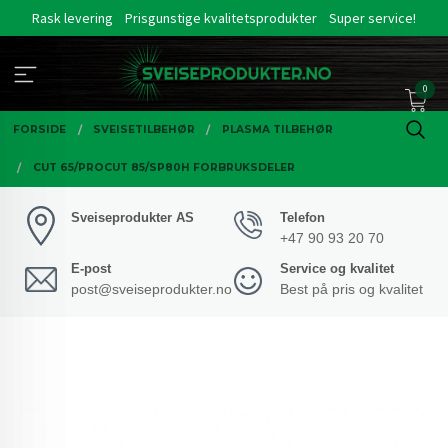
Gå
Rask levering
Prisgunstige kvalitetsprodukter
Super service!
til
innholdet
0
FORSIDE
SVEISETILBEHØR
PLASMA TILBEHØR
CUT 65/PROCUT 85/SP80H FORBRUKSDELER
Sveiseprodukter AS
Telefon
+47 90 93 20 70
E-post
Service og kvalitet
post@sveiseprodukter.no
Best på pris og kvalitet