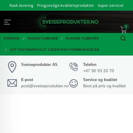
Gå
Rask levering
Prisgunstige kvalitetsprodukter
Super service!
til
innholdet
0
FORSIDE
SVEISETILBEHØR
PLASMA TILBEHØR
CUT 100/105/PROCUT 125/SP100H FORBRUKSDELER
Sveiseprodukter AS
Telefon
+47 90 93 20 70
E-post
Service og kvalitet
post@sveiseprodukter.no
Best på pris og kvalitet