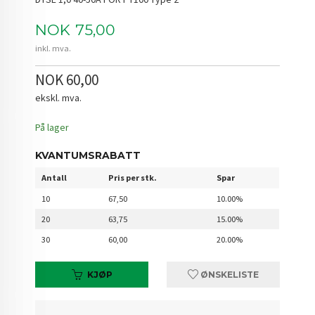
Pris
NOK
75,00
inkl. mva.
NOK 60,00
ekskl. mva.
På lager
KVANTUMSRABATT
Antall
Pris per stk.
Spar
10
67,50
10.00%
20
63,75
15.00%
30
60,00
20.00%
KJØP
ØNSKELISTE