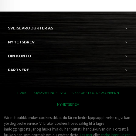
SVEISEPRODUKTER AS
NYHETSBREV
DIN KONTO
PARTNERE
FRAKT
KJØPSBETINGELSER
SIKKERHET OG PERSONVERN
NYHETSBREV
Vår nettbutikk bruker cookies slik at du får en bedre kjøpsopplevelse og vi kan
yte deg bedre service. Vi bruker cookies hovedsaklig til å lagre
innloggingsdetaljer og huske hva du har puttet i handlekurven din. Fortsett å
bruke siden som normalt om du godtar dette.
Les mer
eller
endre innstillinger