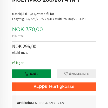
Matehjul til 1,0-1,2mm stål for
Easymig185/225/217/227/317 MultiPro 200/201 4 in 1
Pris
NOK
370,00
inkl. mva.
NOK 296,00
ekskl. mva.
På lager
KJØP
ØNSKELISTE
Artikkelnr.:
SP-ROL302210-1012V