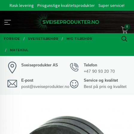
Gå
Rask levering
Prisgunstige kvalitetsprodukter
Super service!
til
innholdet
0
FORSIDE
SVEISETILBEHØR
MIG TILBEHØR
MATEHJUL
Sveiseprodukter AS
Telefon
+47 90 93 20 70
E-post
Service og kvalitet
post@sveiseprodukter.no
Best på pris og kvalitet