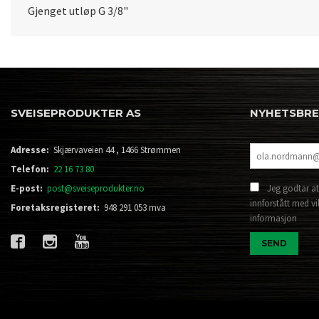
Gjenget utløp G 3/8"
SVEISEPRODUKTER AS
NYHETSBR
Adresse:
Skjærvaveien 44 , 1466 Strømmen
Telefon:
22 16 73 80
E-post:
post@sveiseprodukter.no
Jeg godtar at
innforstått med vi
Foretaksregisteret:
948 291 053 mva
informasjon