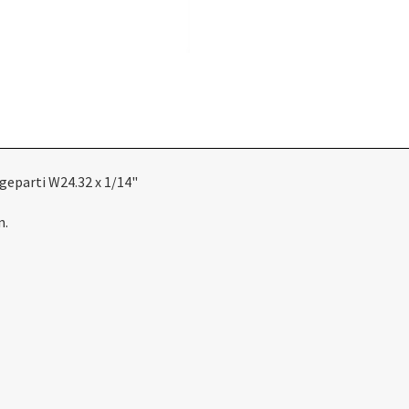
geparti W24.32 x 1/14"
n.