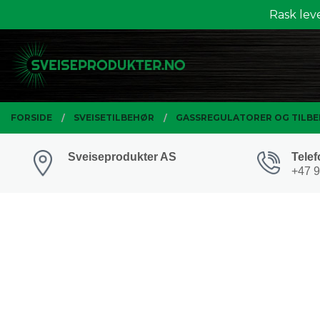
Gå
Rask lev
Lukk
til
innholdet
PRODUKTER
FORSIDE
SVEISETILBEHØR
GASSREGULATORER OG TILB
Sveiseprodukter AS
Telef
+47 9