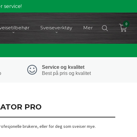
 service!
0
veisetilbehør
Sveiseverktøy
Mer
Service og kvalitet
o
Best på pris og kvalitet
ATOR PRO
rofesjonelle brukere, eller for deg som sveiser mye.