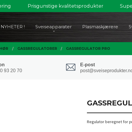
ering
Prisgunstige kvalitetsprodukter
Super
NYHETER !
Sveiseapparater
Plasmaskjærere
S
EHØR
GASSREGULATORER
GASSREGULATOR PRO
on
E-post
0 93 20 70
post@sveiseprodukter.n
GASSREGUL
Regulator beregnet for p