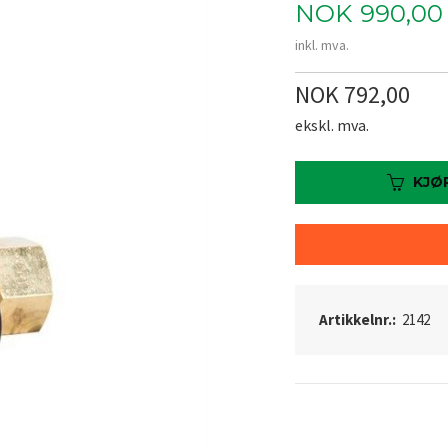
Pris
NOK
990,00
inkl. mva.
NOK 792,00
ekskl. mva.
KJØ
Artikkelnr.:
2142