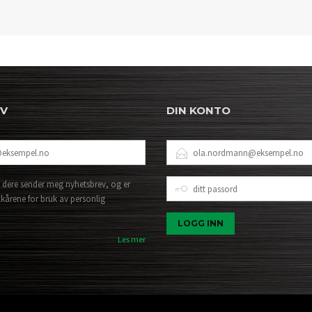
EV
DIN KONTO
E-
POSTADRESSE
DITT
 dere sender meg nyhetsbrev, og er
PASSORD
lkårene for bruk av personlig
Les mer