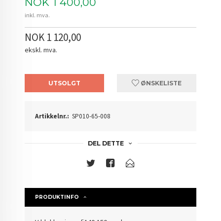
Pris
NOK
1 400,00
inkl. mva.
NOK 1 120,00
ekskl. mva.
UTSOLGT
ØNSKELISTE
Artikkelnr.:
SP010-65-008
DEL DETTE
PRODUKTINFO