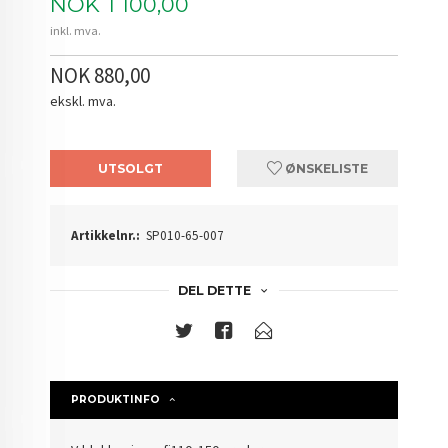
Pris
NOK
1 100,00
inkl. mva.
NOK 880,00
ekskl. mva.
UTSOLGT
ØNSKELISTE
Artikkelnr.:
SP010-65-007
DEL DETTE
PRODUKTINFO