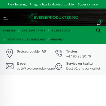
Gå
Rask levering
Prisgunstige kvalitetsprodukter
Super service!
til
innholdet
0
FORSIDE
SVEISEVERKTØY
SVEISEBORD
VERKTØY TIL SVEISEBORD
PRISMER
Sveiseprodukter AS
Telefon
+47 90 93 20 70
E-post
Service og kvalitet
post@sveiseprodukter.no
Best på pris og kvalitet